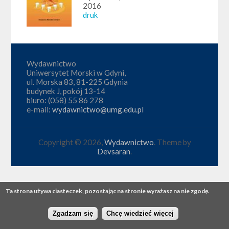
2016
druk
Wydawnictwo
Uniwersytet Morski w Gdyni,
ul. Morska 83, 81-225 Gdynia
budynek J, pokój 13-14
biuro: (058) 55 86 278
e-mail:
wydawnictwo@umg.edu.pl
Copyright © 2026,
Wydawnictwo
. Theme by
Devsaran
.
Ta strona używa ciasteczek, pozostając na stronie wyrażasz na nie zgodę.
Zgadzam się
Chcę wiedzieć więcej