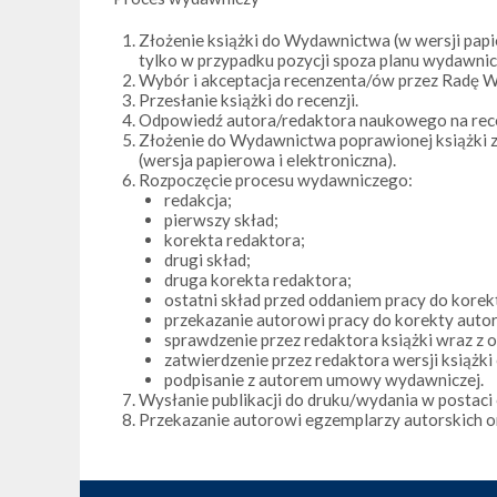
Złożenie książki do Wydawnictwa (w wersji papi
tylko w przypadku pozycji spoza planu wydawni
Wybór i akceptacja recenzenta/ów przez Radę
Przesłanie książki do recenzji.
Odpowiedź autora/redaktora naukowego na rece
Złożenie do Wydawnictwa poprawionej książki
(wersja papierowa i elektroniczna).
Rozpoczęcie procesu wydawniczego:
redakcja;
pierwszy skład;
korekta redaktora;
drugi skład;
druga korekta redaktora;
ostatni skład przed oddaniem pracy do korekt
przekazanie autorowi pracy do korekty autors
sprawdzenie przez redaktora książki wraz z 
zatwierdzenie przez redaktora wersji książki
podpisanie z autorem umowy wydawniczej.
Wysłanie publikacji do druku/wydania w postaci
Przekazanie autorowi egzemplarzy autorskich o