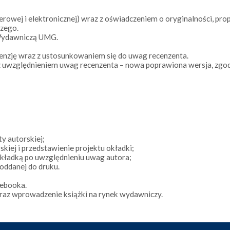
erowej i elektronicznej) wraz z oświadczeniem o oryginalności, 
czego.
 Wydawniczą UMG.
nzję wraz z ustosunkowaniem się do uwag recenzenta.
 z uwzględnieniem uwag recenzenta – nowa poprawiona wersja, z
y autorskiej;
kiej i przedstawienie projektu okładki;
okładką po uwzględnieniu uwag autora;
 oddanej do druku.
 ebooka.
raz wprowadzenie książki na rynek wydawniczy.