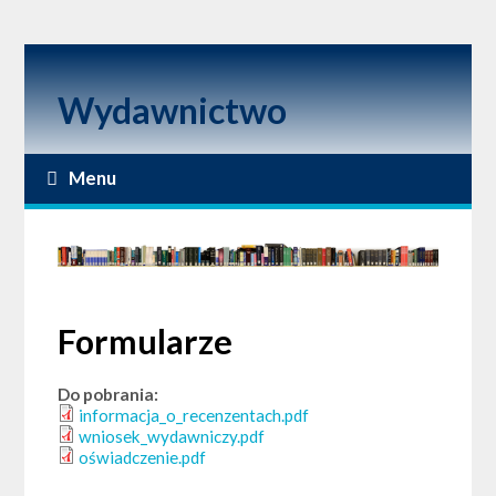
Wydawnictwo
Menu
Formularze
Do pobrania:
informacja_o_recenzentach.pdf
wniosek_wydawniczy.pdf
oświadczenie.pdf