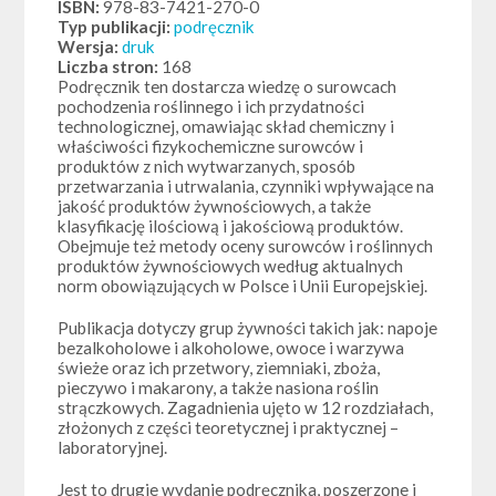
ISBN:
978-83-7421-270-0
Typ publikacji:
podręcznik
Wersja:
druk
Liczba stron:
168
Podręcznik ten dostarcza wiedzę o surowcach
pochodzenia roślinnego i ich przydatności
technologicznej, omawiając skład chemiczny i
właściwości fizykochemiczne surowców i
produktów z nich wytwarzanych, sposób
przetwarzania i utrwalania, czynniki wpływające na
jakość produktów żywnościowych, a także
klasyfikację ilościową i jakościową produktów.
Obejmuje też metody oceny surowców i roślinnych
produktów żywnościowych według aktualnych
norm obowiązujących w Polsce i Unii Europejskiej.
Publikacja dotyczy grup żywności takich jak: napoje
bezalkoholowe i alkoholowe, owoce i warzywa
świeże oraz ich przetwory, ziemniaki, zboża,
pieczywo i makarony, a także nasiona roślin
strączkowych. Zagadnienia ujęto w 12 rozdziałach,
złożonych z części teoretycznej i praktycznej –
laboratoryjnej.
Jest to drugie wydanie podręcznika, poszerzone i