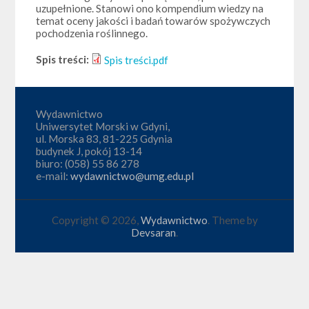
uzupełnione. Stanowi ono kompendium wiedzy na
temat oceny jakości i badań towarów spożywczych
pochodzenia roślinnego.
Spis treści:
Spis treści.pdf
Wydawnictwo
Uniwersytet Morski w Gdyni,
ul. Morska 83, 81-225 Gdynia
budynek J, pokój 13-14
biuro: (058) 55 86 278
e-mail:
wydawnictwo@umg.edu.pl
Copyright © 2026,
Wydawnictwo
. Theme by
Devsaran
.