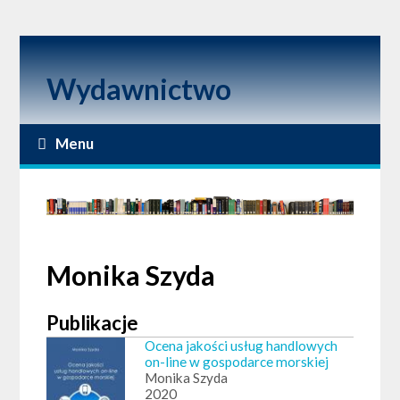
Wydawnictwo
Menu
Monika Szyda
Publikacje
Ocena jakości usług handlowych
on-line w gospodarce morskiej
Monika Szyda
2020