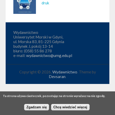
druk
Wydawnictwo
Uniwersytet Morski w Gdyni,
ul. Morska 83, 81-225 Gdynia
budynek J, pokój 13-14
biuro: (058) 55 86 278
e-mail:
wydawnictwo@umg.edu.pl
Copyright © 2026,
Wydawnictwo
. Theme by
Devsaran
.
Ta strona używa ciasteczek, pozostając na stronie wyrażasz na nie zgodę.
Zgadzam się
Chcę wiedzieć więcej