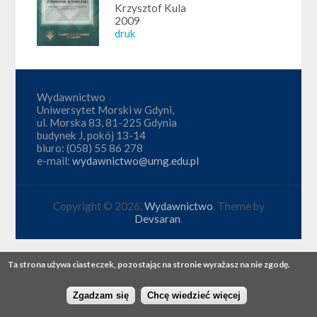
Krzysztof Kula
2009
druk
Wydawnictwo
Uniwersytet Morski w Gdyni,
ul. Morska 83, 81-225 Gdynia
budynek J, pokój 13-14
biuro: (058) 55 86 278
e-mail:
wydawnictwo@umg.edu.pl
Copyright © 2026,
Wydawnictwo
. Theme by
Devsaran
.
Ta strona używa ciasteczek, pozostając na stronie wyrażasz na nie zgodę.
Zgadzam się
Chcę wiedzieć więcej