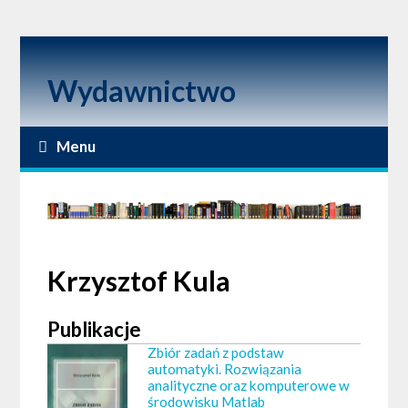
Wydawnictwo
Menu
Krzysztof Kula
Publikacje
Zbiór zadań z podstaw
automatyki. Rozwiązania
analityczne oraz komputerowe w
środowisku Matlab