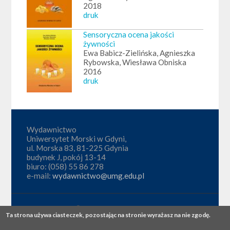
2018
druk
Sensoryczna ocena jakości
żywności
Ewa Babicz-Zielińska, Agnieszka
Rybowska, Wiesława Obniska
2016
druk
Wydawnictwo
Uniwersytet Morski w Gdyni,
ul. Morska 83, 81-225 Gdynia
budynek J, pokój 13-14
biuro: (058) 55 86 278
e-mail:
wydawnictwo@umg.edu.pl
Copyright © 2026,
Wydawnictwo
. Theme by
Ta strona używa ciasteczek, pozostając na stronie wyrażasz na nie zgodę.
Devsaran
.