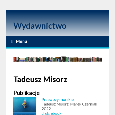
Wydawnictwo
Menu
Tadeusz Misorz
Publikacje
Przewozy morskie
Tadeusz Misorz, Marek Czerniak
2022
druk
,
ebook