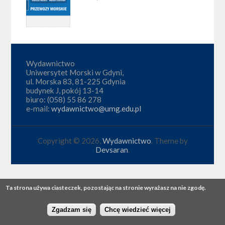
Wydawnictwo
Uniwersytet Morski w Gdyni,
ul. Morska 83, 81-225 Gdynia
budynek J, pokój 13-14
biuro: (058) 55 86 278
e-mail:
wydawnictwo@umg.edu.pl
Copyright © 2026,
Wydawnictwo
. Theme by
Devsaran
.
Ta strona używa ciasteczek, pozostając na stronie wyrażasz na nie zgodę.
Zgadzam się
Chcę wiedzieć więcej