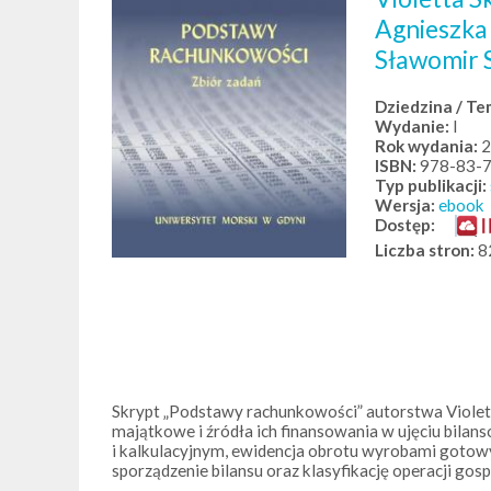
Agnieszka
Sławomir 
Dziedzina / T
Wydanie:
I
Rok wydania:
2
ISBN:
978-83-
Typ publikacji:
Wersja:
ebook
Dostęp:
Liczba stron:
8
Skrypt „Podstawy rachunkowości” autorstwa Violett
majątkowe i źródła ich finansowania w ujęciu bila
i kalkulacyjnym, ewidencja obrotu wyrobami gotow
sporządzenie bilansu oraz klasyfikację operacji go